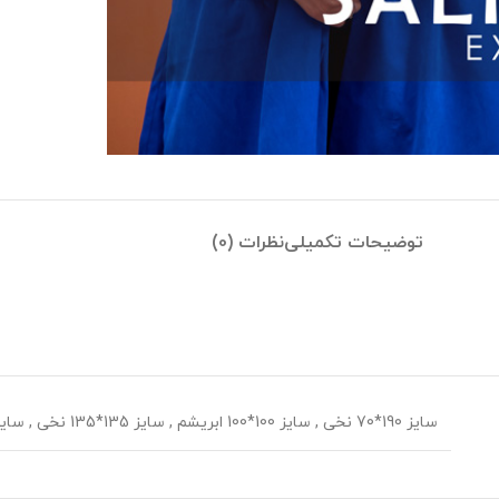
توضیحات تکمیلی
نظرات (0)
سایز 190*70 نخی
,
سایز 100*100 ابریشم
,
سایز 135*135 نخی
,
سایز 70*70