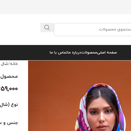
صفحه اصلی
محصولات
درباره ما
تماس با ما
خانه
شال 
محصول کد 
659,000
نوع (شال 
جنس و سا