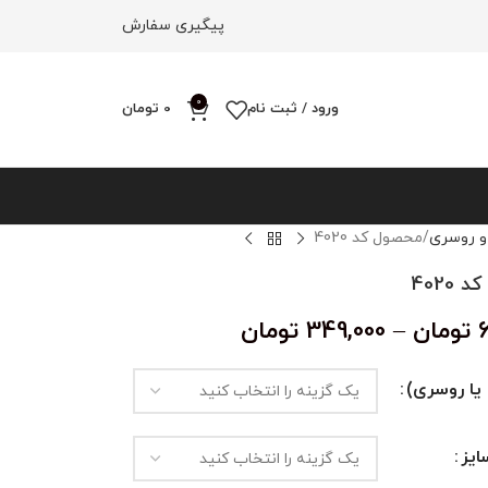
پیگیری سفارش
0
ورود / ثبت نام
0
تومان
و روسری
محصول کد 4020
4020
تومان
–
349,000
تومان
یا روسری)
یز