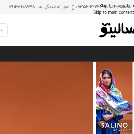
Skip to navigation
شماره واتساپ:
09352122220
امور نمایندگی ها:
09143108638
Skip to main content