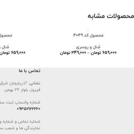
محصولات مشابه
محصول کد 4049
محصول کد
شال و روسری
شال و
659,000
تومان
–
349,000
تومان
659,000
تومان
تماس با ما
نشانی:
آذربایجان شرقی،
فیروز، بلوار 22 بهمن
شماره واتساپ ثبت سف
09352122220
شماره تماس و شماره و
نمایندگی ها و شعب سا