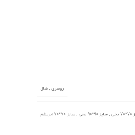
روسری
,
شال
 نخی
,
سایز 90*90 نخی
,
سایز 70*70 ابریشم