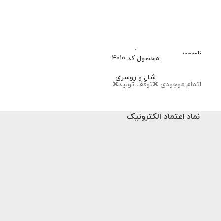
ناموجود
محصول کد 4010
محصو
شال و روسری
شا
اتمام موجودی ❌توقف تولید❌
659,000
تو
نماد اعتماد الکترونیک