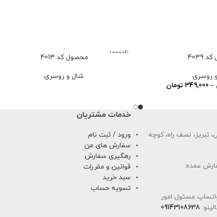
ناموجود
 4039
محصول کد 4013
 روسری
شال و روسری
–
349,000
تومان
خدمات مشتریان
 تبریز، نصف راه، کوچه
ورود / ثبت نام
سفارش های من
رهگیری سفارش
ارش عمده:
قوانین و مقررات
سبد خرید
تسویه حساب
اتساپ مسئول امور
لینو:
09143108638