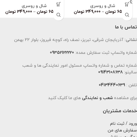
شال و روسری
شال و روسری
659,000
تومان
–
349,000
تومان
659,000
تومان
–
349,000
تومان
تماس با ما
نشانی:
آذربایجان شرقی، تبریز، نصف راه، کوچه فیروز، بلوار 22 بهمن
شماره واتساپ ثبت سفارش عمده:
09352122220
شماره تماس و شماره واتساپ مسئول امور نمایندگی ها و شعب
سالینو:
09143108638
تلفن :
04134440639
برای مشاهده
شعب و نمایندگی
های ما کلیک کنید
خدمات مشتریان
ورود / ثبت نام
سفارش های من