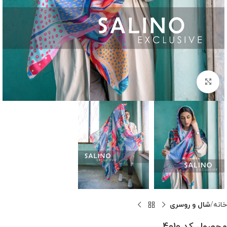
بزرگنمایی تصویر
خانه
شال و روسری
محصول کد 4010