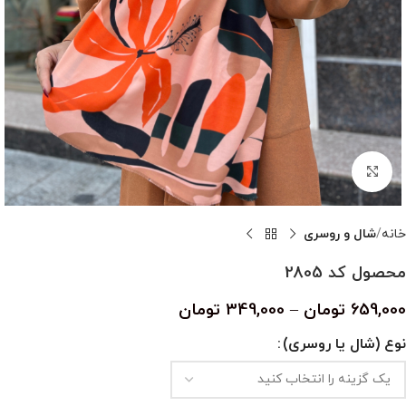
بزرگنمایی تصویر
خانه
شال و روسری
محصول کد 2805
659,000
تومان
–
349,000
تومان
نوع (شال یا روسری)