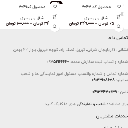
-83%
محصول کد 4044
محصول کد4041
ناموجود
شال و روسری
شال و روسری
659,000
تومان
–
349,000
تومان
349,000
تومان
–
100,000
تومان
تماس با ما
نشانی:
آذربایجان شرقی، تبریز، نصف راه، کوچه فیروز، بلوار 22 بهمن
شماره واتساپ ثبت سفارش عمده:
09352122220
شماره تماس و شماره واتساپ مسئول امور نمایندگی ها و شعب
سالینو:
09143108638
تلفن :
04134440639
برای مشاهده
شعب و نمایندگی
های ما کلیک کنید
خدمات مشتریان