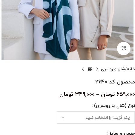
بزرگنمایی تصویر
خانه
شال و روسری
محصول کد 2640
659,000
تومان
–
349,000
تومان
نوع (شال یا روسری)
جنس و سایز