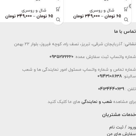
شال و روسری
شال و روسری
659,000
تومان
–
349,000
تومان
659,000
تومان
–
349,000
تومان
تماس با ما
نشانی:
آذربایجان شرقی، تبریز، نصف راه، کوچه فیروز، بلوار 22 بهمن
شماره واتساپ ثبت سفارش عمده:
09352122220
شماره تماس و شماره واتساپ مسئول امور نمایندگی ها و شعب
سالینو:
09143108638
تلفن :
04134440639
برای مشاهده
شعب و نمایندگی
های ما کلیک کنید
خدمات مشتریان
ورود / ثبت نام
سفارش های من