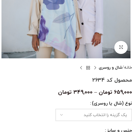
بزرگنمایی تصویر
خانه
شال و روسری
محصول کد 2634
659,000
تومان
–
349,000
تومان
نوع (شال یا روسری)
جنس و سایز