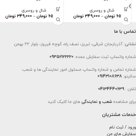
شال و روسری
شال و روسری
659,000
تومان
–
349,000
تومان
659,000
تومان
–
349,000
تومان
تماس با ما
نشانی:
آذربایجان شرقی، تبریز، نصف راه، کوچه فیروز، بلوار 22 بهمن
شماره واتساپ ثبت سفارش عمده:
09352122220
شماره تماس و شماره واتساپ مسئول امور نمایندگی ها و شعب
سالینو:
09143108638
تلفن :
04134440639
برای مشاهده
شعب و نمایندگی
های ما کلیک کنید
خدمات مشتریان
ورود / ثبت نام
سفارش های من