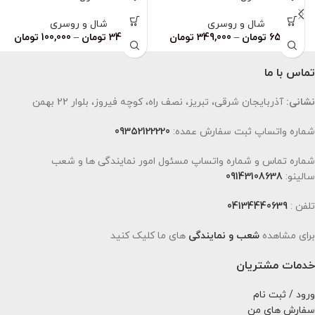
ناموجود
شال و روسری
شال و روسری
659,000
تومان
–
349,000
تومان
349,000
تومان
–
100,000
تومان
تماس با ما
نشانی:
آذربایجان شرقی، تبریز، نصف راه، کوچه فیروز، بلوار 22 بهمن
شماره واتساپ ثبت سفارش عمده:
09352122220
شماره تماس و شماره واتساپ مسئول امور نمایندگی ها و شعب
سالینو:
09143108638
تلفن :
04134440639
برای مشاهده
شعب و نمایندگی
های ما کلیک کنید
خدمات مشتریان
ورود / ثبت نام
سفارش های من