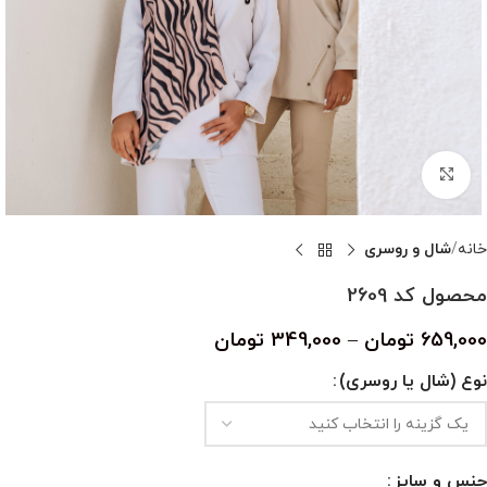
بزرگنمایی تصویر
خانه
شال و روسری
محصول کد 2609
659,000
تومان
–
349,000
تومان
نوع (شال یا روسری)
جنس و سایز