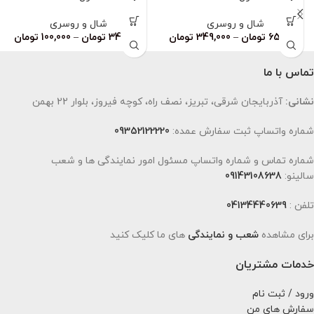
ناموجود
شال و روسری
شال و روسری
659,000
تومان
–
349,000
تومان
349,000
تومان
–
100,000
تومان
تماس با ما
نشانی:
آذربایجان شرقی، تبریز، نصف راه، کوچه فیروز، بلوار 22 بهمن
شماره واتساپ ثبت سفارش عمده:
09352122220
شماره تماس و شماره واتساپ مسئول امور نمایندگی ها و شعب
سالینو:
09143108638
تلفن :
04134440639
برای مشاهده
شعب و نمایندگی
های ما کلیک کنید
خدمات مشتریان
ورود / ثبت نام
سفارش های من