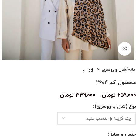
بزرگنمایی تصویر
خانه
شال و روسری
محصول کد 2604
659,000
تومان
–
349,000
تومان
نوع (شال یا روسری)
جنس و سایز