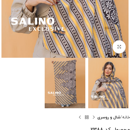
بزرگنمایی تصویر
خانه
شال و روسری
محصول کد 2388