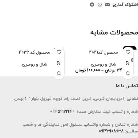
اشتراک گذاری:
محصولات مشابه
-83%
ناموجود
محصول کد4041
محصول کد 4036
ناموجود
شال و روسری
شال و روسری
349,000
تومان
–
100,000
تومان
تماس با ما
نشانی:
آذربایجان شرقی، تبریز، نصف راه، کوچه فیروز، بلوار 22 بهمن
شماره واتساپ ثبت سفارش عمده:
09352122220
شماره تماس و شماره واتساپ مسئول امور نمایندگی ها و شعب
سالینو:
09143108638