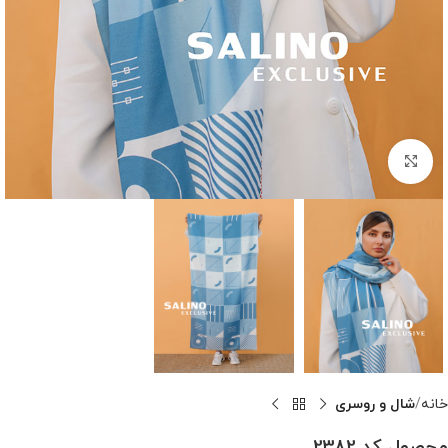
بزرگنمایی تصویر
خانه
شال و روسری
محصول کد 2382