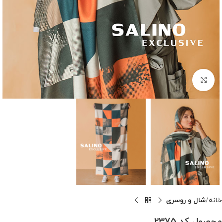
بزرگنمایی تصویر
خانه
شال و روسری
محصول کد 2375