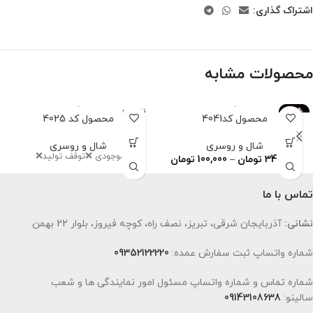
اشتراک گذاری:
محصولات مشابه
-83%
ناموجود
محصول کد4041
محصول کد 4025
ناموجود
شال و روسری
شال و روسری
اتمام‌ موجودی ❌توقف تولید❌
349,000
تومان
–
100,000
تومان
تماس با ما
نشانی:
آذربایجان شرقی، تبریز، نصف راه، کوچه فیروز، بلوار 22 بهمن
شماره واتساپ ثبت سفارش عمده:
09352122220
شماره تماس و شماره واتساپ مسئول امور نمایندگی ها و شعب
سالینو:
09143108638