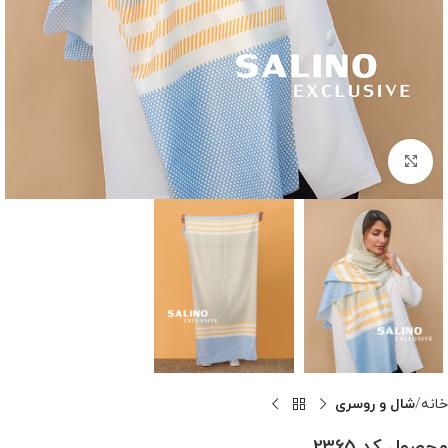
بزرگنمایی تصویر
خانه
شال و روسری
محصول کد 2365