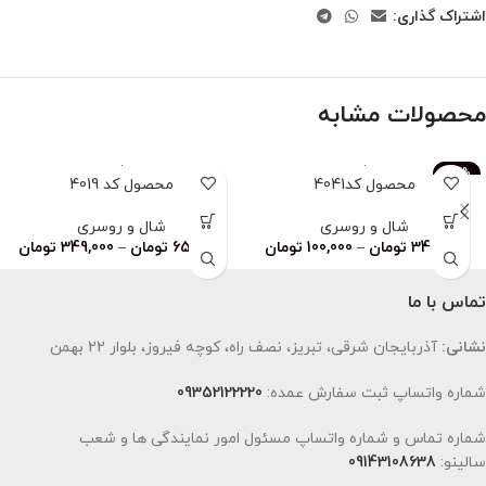
اشتراک گذاری:
محصولات مشابه
-83%
محصول کد4041
محصول کد 4019
ناموجود
شال و روسری
شال و روسری
349,000
تومان
–
100,000
تومان
659,000
تومان
–
349,000
تومان
تماس با ما
نشانی:
آذربایجان شرقی، تبریز، نصف راه، کوچه فیروز، بلوار 22 بهمن
شماره واتساپ ثبت سفارش عمده:
09352122220
شماره تماس و شماره واتساپ مسئول امور نمایندگی ها و شعب
سالینو:
09143108638