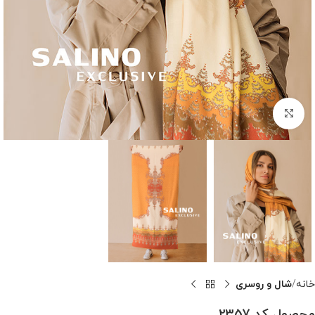
بزرگنمایی تصویر
خانه
شال و روسری
محصول کد 2357