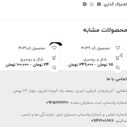
اشتراک گذاری:
محصولات مشابه
-83%
محصول کد 4049
محصول کد4041
ناموجود
شال و روسری
شال و روسری
659,000
تومان
–
349,000
تومان
349,000
تومان
–
100,000
تومان
تماس با ما
نشانی:
آذربایجان شرقی، تبریز، نصف راه، کوچه فیروز، بلوار 22 بهمن
شماره واتساپ ثبت سفارش عمده:
09352122220
شماره تماس و شماره واتساپ مسئول امور نمایندگی ها و شعب
سالینو:
09143108638