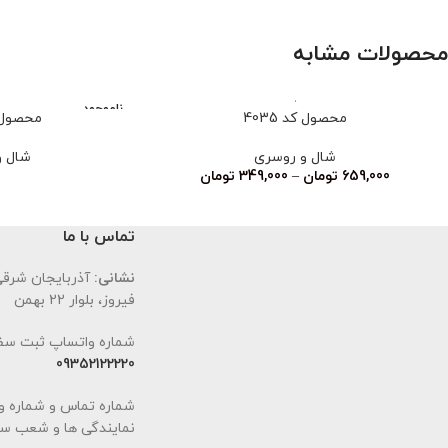
محصولات مشابه
ناموجود
محصول کد 4035
محصول کد
شال و روسری
شال و
659,000
تومان
–
349,000
تومان
تماس با ما
نشانی:
آذربایجان شرقی،
فیروز، بلوار 22 بهمن
شماره واتساپ ثبت سف
09352122220
شماره تماس و شماره و
نمایندگی ها و شعب سا