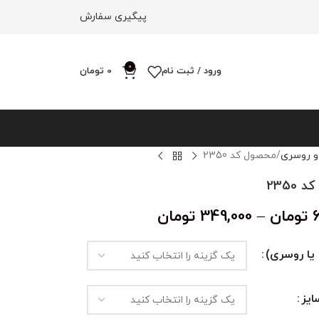
پیگیری سفارش
0
ورود / ثبت نام
0
تومان
و روسری
محصول کد 2350
2350
تومان
–
349,000
تومان
یا روسری)
یز