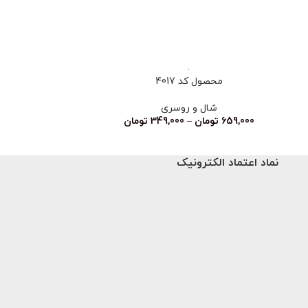
محصول کد 4017
محصو
شال و روسری
شا
659,000
تومان
–
349,000
تومان
659,000
تو
نماد اعتماد الکترونیک