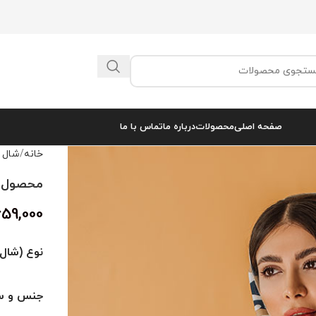
صفحه اصلی
محصولات
درباره ما
تماس با ما
خانه
شال 
محصول کد 
659,000
نوع (شال 
جنس و سا