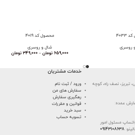
 4033
محصول کد 4019
 روسری
شال و روسری
659,000
تومان
–
349,000
تومان
خدمات مشتریان
 تبریز، نصف راه، کوچه
ورود / ثبت نام
سفارش های من
رهگیری سفارش
ارش عمده:
قوانین و مقررات
سبد خرید
تسویه حساب
اتساپ مسئول امور
لینو:
09143108638