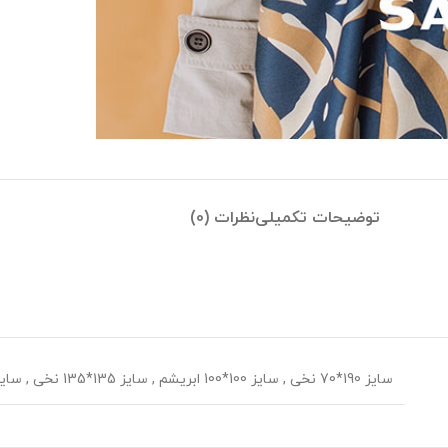
توضیحات تکمیلی
نظرات (0)
سایز 190*70 نخی
,
سایز 100*100 ابریشم
,
سایز 135*135 نخی
,
سایز 70*70