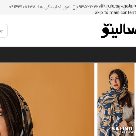
Skip to navigation
شماره واتساپ:
09352122220
امور نمایندگی ها:
09143108638
Skip to main content