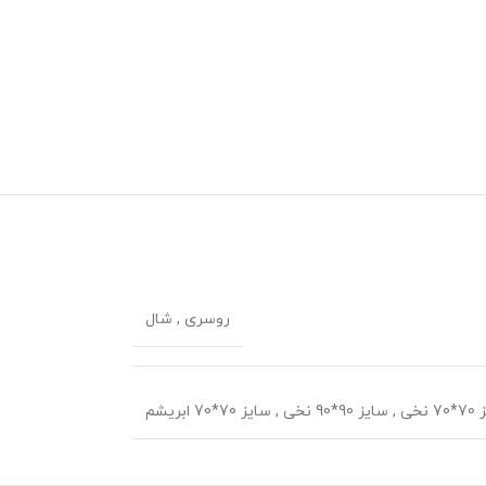
روسری
,
شال
 نخی
,
سایز 90*90 نخی
,
سایز 70*70 ابریشم