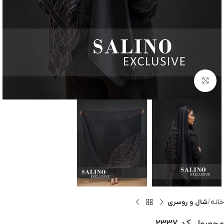
بزرگنمایی تصویر
خانه
شال و روسری
محصول کد 2337