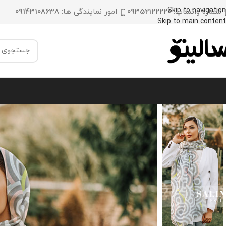
Skip to navigation
شماره واتساپ:
09352122220
امور نمایندگی ها:
09143108638
Skip to main content