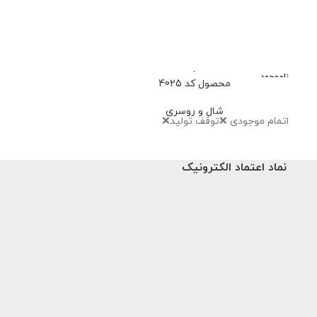
ناموجود
محصول کد 4025
محصو
شال و روسری
شا
اتمام‌ موجودی ❌توقف تولید❌
659,000
تو
نماد اعتماد الکترونیک