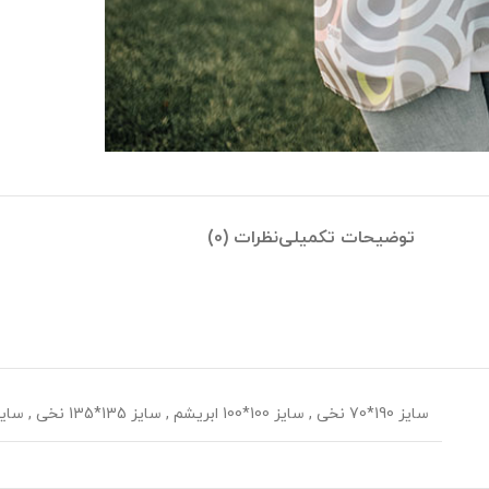
توضیحات تکمیلی
نظرات (0)
سایز 190*70 نخی
,
سایز 100*100 ابریشم
,
سایز 135*135 نخی
,
سایز 70*70