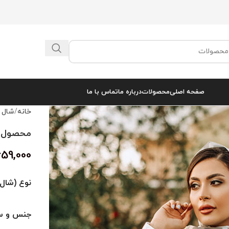
صفحه اصلی
محصولات
درباره ما
تماس با ما
خانه
شال 
محصول کد 
659,000
نوع (شال 
جنس و سا