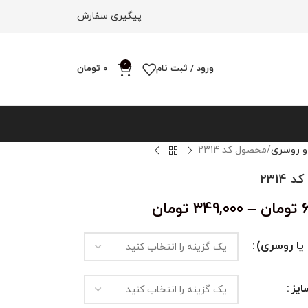
پیگیری سفارش
0
ورود / ثبت نام
0
تومان
و روسری
محصول کد 2314
2314
تومان
–
349,000
تومان
یا روسری)
یز