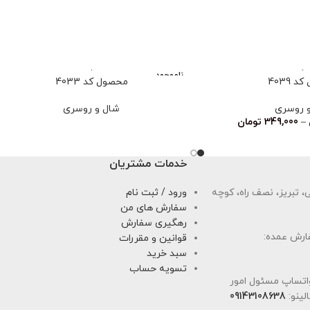
ناموجود
 4039
محصول کد 4033
 روسری
شال و روسری
–
349,000
تومان
خدمات مشتریان
 تبریز، نصف راه، کوچه
ورود / ثبت نام
سفارش های من
رهگیری سفارش
ارش عمده:
قوانین و مقررات
سبد خرید
تسویه حساب
اتساپ مسئول امور
لینو:
09143108638