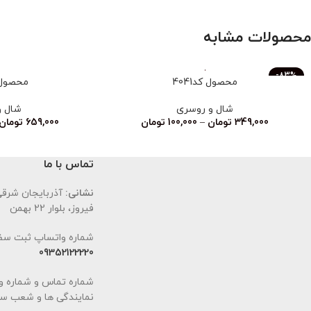
محصولات مشابه
-83%
محصول کد4041
محصول کد
ناموجود
شال و روسری
شال و
349,000
تومان
–
100,000
تومان
659,000
تومان
تماس با ما
نشانی:
آذربایجان شرقی،
فیروز، بلوار 22 بهمن
شماره واتساپ ثبت سف
09352122220
شماره تماس و شماره و
نمایندگی ها و شعب سا