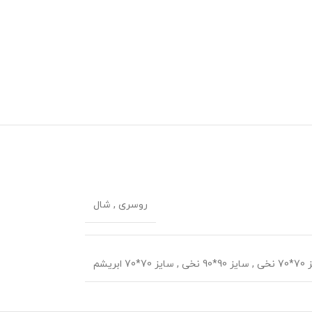
روسری
,
شال
 نخی
,
سایز 90*90 نخی
,
سایز 70*70 ابریشم