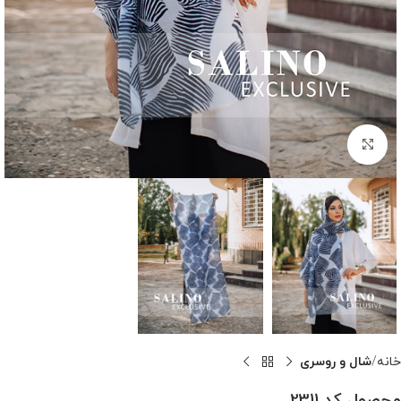
بزرگنمایی تصویر
خانه
شال و روسری
محصول کد 2311