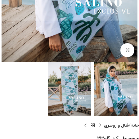
بزرگنمایی تصویر
خانه
شال و روسری
محصول کد 2304