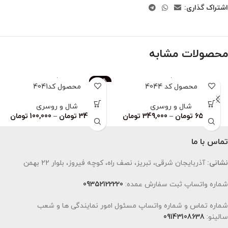
اشتراک گذاری:
محصولات مشابه
-83%
محصول کد 4044
محصول کد4041
ناموجود
شال و روسری
شال و روسری
659,000
تومان
–
349,000
تومان
349,000
تومان
–
100,000
تومان
تماس با ما
نشانی:
آذربایجان شرقی، تبریز، نصف راه، کوچه فیروز، بلوار 22 بهمن
شماره واتساپ ثبت سفارش عمده:
09352122220
شماره تماس و شماره واتساپ مسئول امور نمایندگی ها و شعب
سالینو:
09143108638