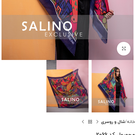
بزرگنمایی تصویر
خانه
شال و روسری
محصول کد 2066