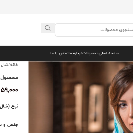
صفحه اصلی
محصولات
درباره ما
تماس با ما
خانه
شال 
محصول کد 
659,000
نوع (شال 
جنس و سا