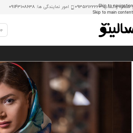
Skip to navigation
شماره واتساپ:
09352122220
امور نمایندگی ها:
09143108638
Skip to main content