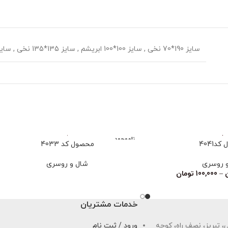
سایز 190*70 نخی
,
سایز 100*100 ابریشم
,
سایز 135*135 نخی
,
سایز 70*70
ناموجود
د4041
محصول کد 4033
 روسری
شال و روسری
–
100,000
تومان
خدمات مشتریان
 تبریز، نصف راه، کوچه
ورود / ثبت نام