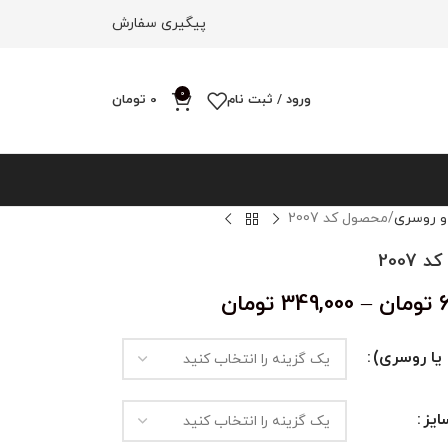
پیگیری سفارش
0
ورود / ثبت نام
0
تومان
و روسری
محصول کد 2007
2007
تومان
–
349,000
تومان
یا روسری)
یز