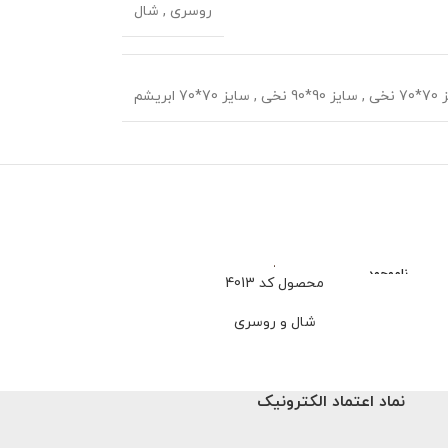
روسری
,
شال
 نخی
,
سایز 90*90 نخی
,
سایز 70*70 ابریشم
ناموجود
ناموجود
محصول کد 4013
محصو
شال و روسری
شا
اتمام موجودی ❌ت
نماد اعتماد الکترونیک