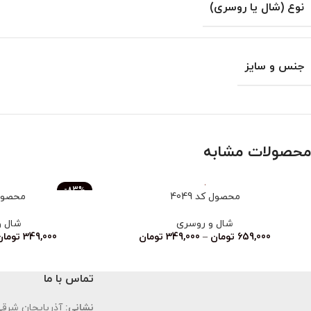
نوع (شال یا روسری)
جنس و سایز
محصولات مشابه
-83%
محصول کد 4049
محصول ک
ناموجود
شال و روسری
شال و
659,000
تومان
–
349,000
تومان
349,000
تومان
تماس با ما
نشانی:
آذربایجان شرقی،