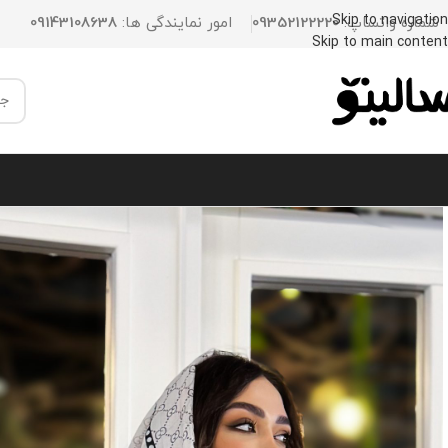
Skip to navigation
شماره واتساپ:
09352122220
امور نمایندگی ها:
09143108638
Skip to main content