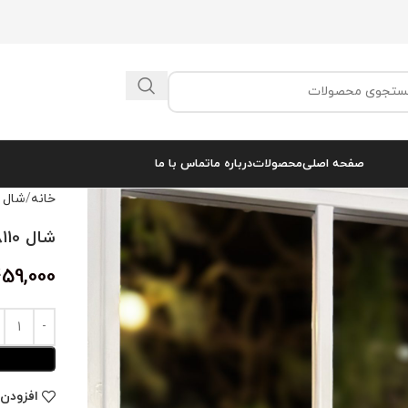
صفحه اصلی
محصولات
درباره ما
تماس با ما
خانه
شال 
شال 8110
59,000
افزودن 