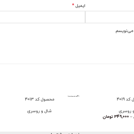
*
ایمیل
 می‌نویسم.
ناموجود
 4019
محصول کد 4013
 روسری
شال و روسری
–
349,000
تومان