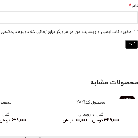
*
نام
ذخیره نام، ایمیل و وبسایت من در مرورگر برای زمانی که دوباره دیدگاهی
محصولات مشابه
-83%
محصول کد4041
محصول کد
ناموجود
شال و روسری
شال و
349,000
تومان
–
100,000
تومان
659,000
تومان