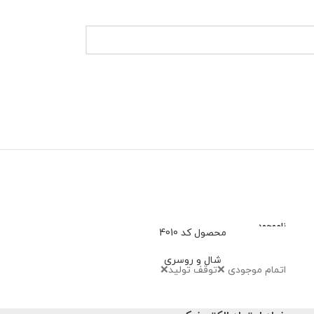
ناموجود
محصول کد 4010
محصو
شال و روسری
شا
اتمام موجودی ❌توقف تولید❌
659,000
تو