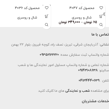
ناموجود
محصول کد 4047
محصول کد 4036
شال و روسری
شال و روسری
659,000
تومان
–
349,000
تومان
تماس با ما
نشانی:
آذربایجان شرقی، تبریز، نصف راه، کوچه فیروز، بلوار 22 بهمن
شماره واتساپ ثبت سفارش عمده:
09352122220
شماره تماس و شماره واتساپ مسئول امور نمایندگی ها و شعب
سالینو:
09143108638
تلفن :
04134440639
برای مشاهده
شعب و نمایندگی
های ما کلیک کنید
خدمات مشتریان