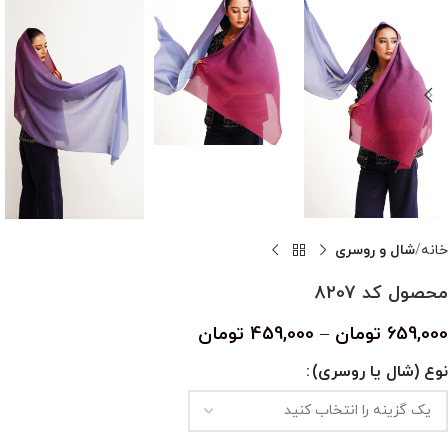
خانه
شال و روسری
محصول کد 8207
659,000
تومان
–
459,000
تومان
نوع (شال یا روسری)