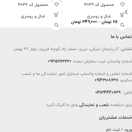
ناموجود
محصول کد 4049
محصول کد 4036
شال و روسری
شال و روسری
659,000
تومان
–
349,000
تومان
تماس با ما
نشانی:
آذربایجان شرقی، تبریز، نصف راه، کوچه فیروز، بلوار 22 بهمن
شماره واتساپ ثبت سفارش عمده:
09352122220
شماره تماس و شماره واتساپ مسئول امور نمایندگی ها و شعب
سالینو:
09143108638
تلفن :
04134440639
برای مشاهده
شعب و نمایندگی
های ما کلیک کنید
خدمات مشتریان
ورود / ثبت نام