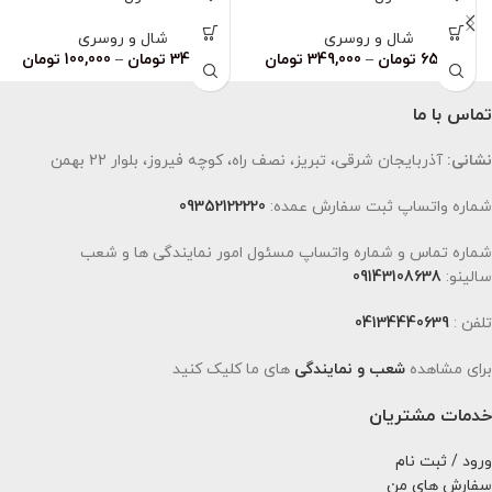
ناموجود
شال و روسری
شال و روسری
659,000
تومان
–
349,000
تومان
349,000
تومان
–
100,000
تومان
تماس با ما
نشانی:
آذربایجان شرقی، تبریز، نصف راه، کوچه فیروز، بلوار 22 بهمن
شماره واتساپ ثبت سفارش عمده:
09352122220
شماره تماس و شماره واتساپ مسئول امور نمایندگی ها و شعب
سالینو:
09143108638
تلفن :
04134440639
برای مشاهده
شعب و نمایندگی
های ما کلیک کنید
خدمات مشتریان
ورود / ثبت نام
سفارش های من