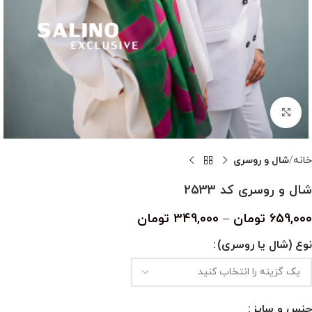
بزرگنمایی تصویر
خانه
شال و روسری
شال و روسری کد 2533
659,000
تومان
–
349,000
تومان
نوع (شال یا روسری)
جنس و سایز