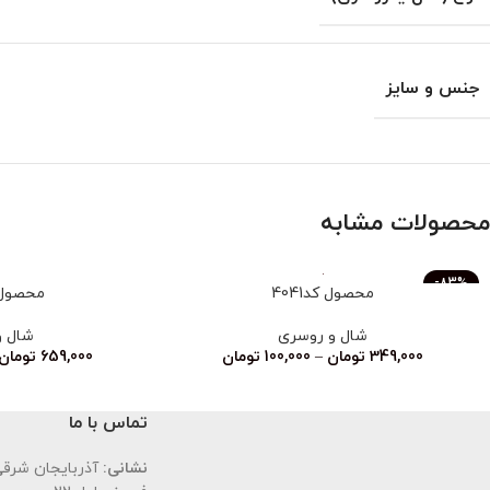
جنس و سایز
محصولات مشابه
-83%
محصول کد4041
محصول کد
ناموجود
شال و روسری
شال و
349,000
تومان
–
100,000
تومان
659,000
تومان
تماس با ما
نشانی:
آذربایجان شرقی،