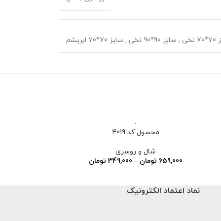
 نخی
,
سایز 90*90 نخی
,
سایز 70*70 ابریشم
ناموجود
محصول کد 4019
محصو
شال و روسری
شا
اتمام موجودی ❌ت
659,000
تومان
–
349,000
تومان
نماد اعتماد الکترونیک