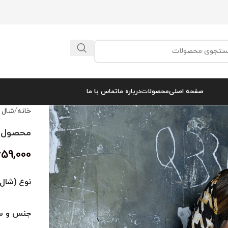
صفحه اصلی
محصولات
درباره ما
تماس با ما
خانه
شال 
محصول کد 
659,000
نوع (شال 
جنس و سا