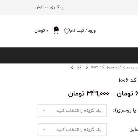
پیگیری سفارش
0
ورود / ثبت نام
0
تومان
و روسری
محصول کد 1006
1006
تومان
–
349,000
تومان
یا روسری)
یز