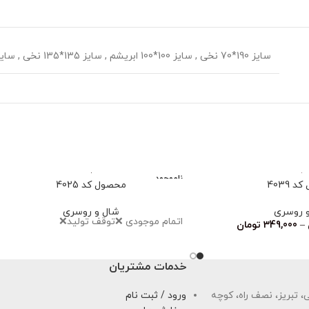
سایز 190*70 نخی
,
سایز 100*100 ابریشم
,
سایز 135*135 نخی
,
سایز 70*70
ناموجود
 4039
محصول کد 4025
 روسری
شال و روسری
اتمام‌ موجودی ❌توقف تولید❌
–
349,000
تومان
خدمات مشتریان
 تبریز، نصف راه، کوچه
ورود / ثبت نام