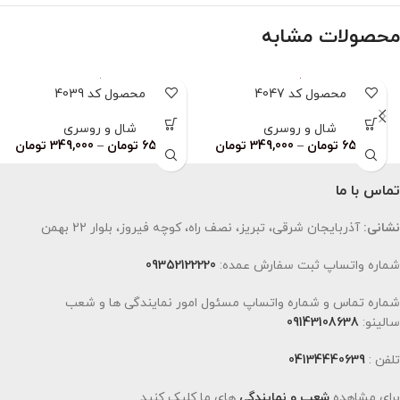
محصولات مشابه
محصول کد 4047
محصول کد 4039
شال و روسری
شال و روسری
659,000
تومان
–
349,000
تومان
659,000
تومان
–
349,000
تومان
تماس با ما
نشانی:
آذربایجان شرقی، تبریز، نصف راه، کوچه فیروز، بلوار 22 بهمن
شماره واتساپ ثبت سفارش عمده:
09352122220
شماره تماس و شماره واتساپ مسئول امور نمایندگی ها و شعب
سالینو:
09143108638
تلفن :
04134440639
برای مشاهده
شعب و نمایندگی
های ما کلیک کنید