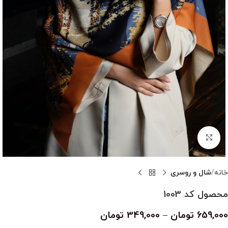
بزرگنمایی تصویر
خانه
شال و روسری
محصول کد 1003
659,000
تومان
–
349,000
تومان