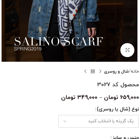
بزرگنمایی تصویر
خانه
شال و روسری
محصول کد 3027
659,000
تومان
–
349,000
تومان
نوع (شال یا روسری)
جنس و سایز