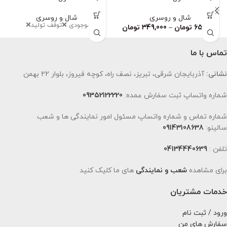
شال و روسری
شال و روسری
اتمام موجودی ❌توقف تولید❌
659,000
تومان
–
349,000
تومان
تماس با ما
نشانی:
آذربایجان شرقی، تبریز، نصف راه، کوچه فیروز، بلوار 22 بهمن
شماره واتساپ ثبت سفارش عمده:
09352122220
شماره تماس و شماره واتساپ مسئول امور نمایندگی ها و شعب
سالینو:
09143108638
تلفن :
04134440639
برای مشاهده
شعب و نمایندگی
های ما کلیک کنید
خدمات مشتریان
ورود / ثبت نام
سفارش های من