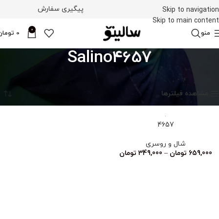
پیگیری سفارش
Skip to navigation
Skip to main content
0
منو
0
تومان
Salino4657
خانه
محصولات برچسب خورده “Salino4657”
نمایش یک نتیجه
مشاهده فیلترها
4657
شال و روسری
659,000
تومان
–
349,000
تومان