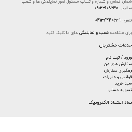
شماره تماس و شماره واتساپ مسئول امور نمایندگی ها و شعب
سالینو:
09143108638
تلفن :
04134440639
برای مشاهده
شعب و نمایندگی
های ما کلیک کنید
خدمات مشتریان
ورود / ثبت نام
سفارش های من
رهگیری سفارش
قوانین و مقررات
سبد خرید
تسویه حساب
نماد اعتماد الکترونیک
کلیه حقوق مادی و معنوی این سایت متعلق به سالینو می باشد.
طراحی و توسعه سایت
:
آراز سیستم