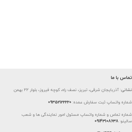
تماس با ما
نشانی:
آذربایجان شرقی، تبریز، نصف راه، کوچه فیروز، بلوار 22 بهمن
شماره واتساپ ثبت سفارش عمده:
09352122220
شماره تماس و شماره واتساپ مسئول امور نمایندگی ها و شعب
سالینو:
09143108638