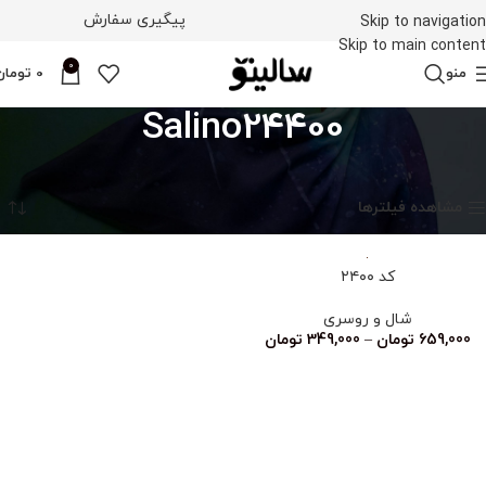
پیگیری سفارش
Skip to navigation
Skip to main content
0
منو
0
تومان
Salino24400
خانه
محصولات برچسب خورده “Salino24400”
نمایش یک نتیجه
مشاهده فیلترها
کد ۲۴۰۰
شال و روسری
659,000
تومان
–
349,000
تومان