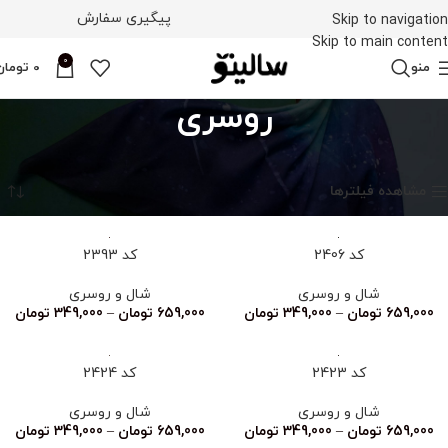
پیگیری سفارش
Skip to navigation
Skip to main content
0
منو
0
تومان
روسری
خانه
محصولات برچسب خورده “روسری”
نمایش 1–12 از 19 نتیجه
مشاهده فیلترها
کد 2406
کد 2393
شال و روسری
شال و روسری
659,000
تومان
–
349,000
تومان
659,000
تومان
–
349,000
تومان
کد 2423
کد 2424
شال و روسری
شال و روسری
659,000
تومان
–
349,000
تومان
659,000
تومان
–
349,000
تومان