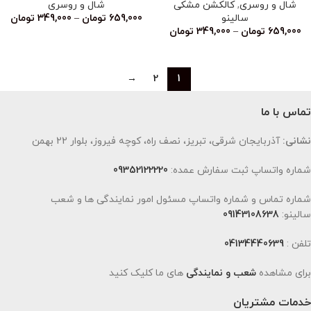
شال و روسری
,
کالکشن مشکی
شال و روسری
سالینو
659,000
تومان
–
349,000
تومان
659,000
تومان
–
349,000
تومان
→
2
1
تماس با ما
نشانی:
آذربایجان شرقی، تبریز، نصف راه، کوچه فیروز، بلوار 22 بهمن
شماره واتساپ ثبت سفارش عمده:
09352122220
شماره تماس و شماره واتساپ مسئول امور نمایندگی ها و شعب
سالینو:
09143108638
تلفن :
04134440639
برای مشاهده
شعب و نمایندگی
های ما کلیک کنید
خدمات مشتریان