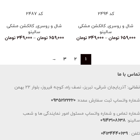
کد 2494
کد 2487
شال و روسری
,
کالکشن مشکی
شال و روسری
,
کالکشن مشکی
سالینو
سالینو
659,000
تومان
–
349,000
تومان
659,000
تومان
–
349,000
تومان
→
3
2
1
تماس با ما
نشانی:
آذربایجان شرقی، تبریز، نصف راه، کوچه فیروز، بلوار 22 بهمن
شماره واتساپ ثبت سفارش عمده:
09352122220
شماره تماس و شماره واتساپ مسئول امور نمایندگی ها و شعب
سالینو:
09143108638
تلفن :
04134440639