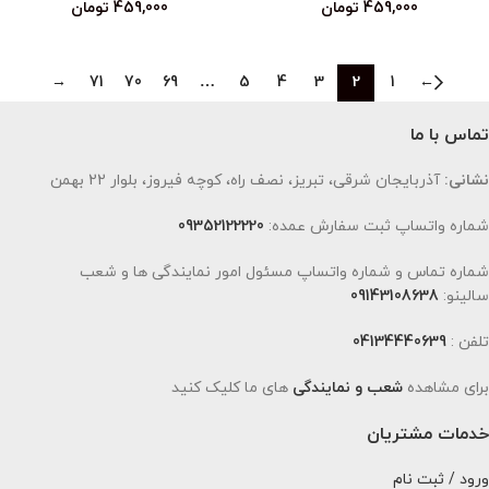
459,000
تومان
459,000
تومان
→
71
70
69
…
5
4
3
2
1
←
تماس با ما
نشانی:
آذربایجان شرقی، تبریز، نصف راه، کوچه فیروز، بلوار 22 بهمن
شماره واتساپ ثبت سفارش عمده:
09352122220
شماره تماس و شماره واتساپ مسئول امور نمایندگی ها و شعب
سالینو:
09143108638
تلفن :
04134440639
برای مشاهده
شعب و نمایندگی
های ما کلیک کنید
خدمات مشتریان
ورود / ثبت نام