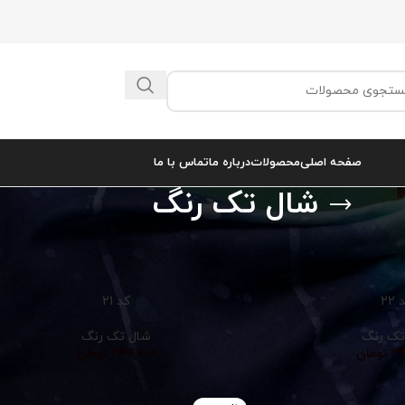
صفحه اصلی
محصولات
درباره ما
تماس با ما
شال تک رنگ
 3
نمایش
9
22
کد 21
تک رنگ
شال تک رنگ
34
تومان
349,000
تومان