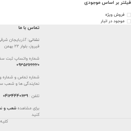
فیلتر بر اساس موجودی
فروش ویژه
موجود در انبار
تماس با ما
نشانی:
آذربایجان شرقی،
فیروز، بلوار 22 بهمن
شماره واتساپ ثبت سف
09352122220
شماره تماس و شماره و
نمایندگی ها و شعب سا
تلفن :
04134440639
برای مشاهده
شعب و نم
کنید
کلیه