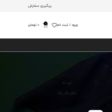
پیگیری سفارش
0
ورود / ثبت نام
0
تومان
18
12
کد 20
شال تک رنگ
349,000
تومان