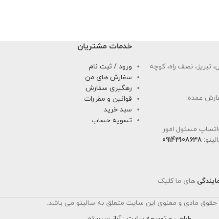
خدمات مشتریان
 تبریز، نصف راه، کوچه
ورود / ثبت نام
سفارش های من
رهگیری سفارش
ارش عمده:
قوانین و مقررات
سبد خرید
تسویه حساب
اتساپ مسئول امور
لینو:
09143108638
ایندگی
های ما کلیک
 حقوق مادی و معنوی این سایت متعلق به سالینو می باشد.
طراحی و توسعه سایت
:
آراز سیستم